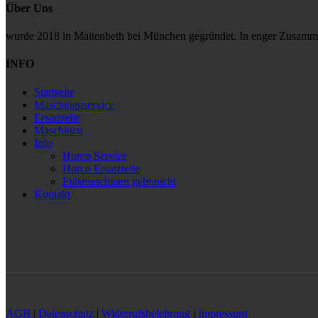
Über Uns
wurde 2018 in Maitenbeth bei München gegründet. In enger Zusammen
INFO
Startseite
Maschinenservice
Ersatzteile
Maschinen
Info
Hurco Service
Hurco Ersatzteile
Fräsmaschinen gebraucht
Kontakt
AGB
|
Datenschutz
|
Widerrufsbelehrung
|
Impressum