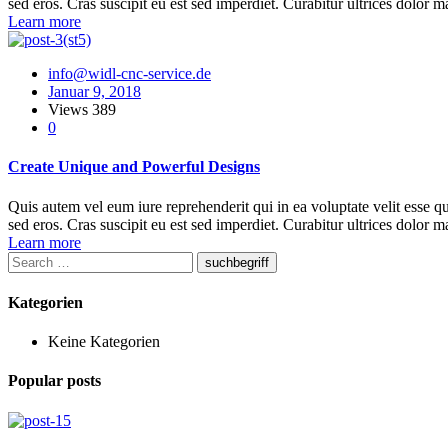
sed eros. Cras suscipit eu est sed imperdiet. Curabitur ultrices dolor m
Learn more
info@widl-cnc-service.de
Januar 9, 2018
Views
389
0
Create Unique and Powerful Designs
Quis autem vel eum iure reprehenderit qui in ea voluptate velit esse q
sed eros. Cras suscipit eu est sed imperdiet. Curabitur ultrices dolor m
Learn more
suchbegriff
Kategorien
Keine Kategorien
Popular posts