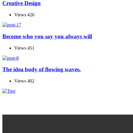
Creative Design
Views
426
Become who you say you always will
Views
451
The idea body of flowing waves.
Views
402