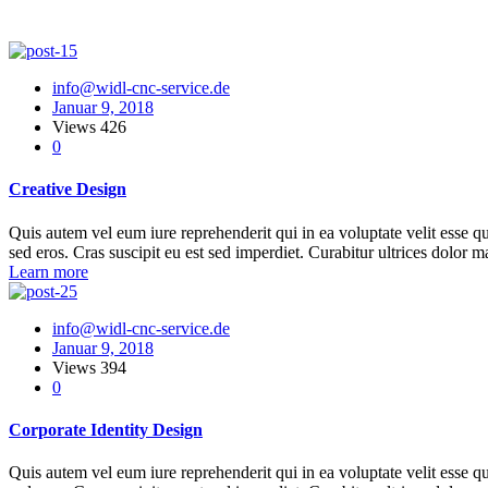
info@widl-cnc-service.de
Januar 9, 2018
Views
426
0
Creative Design
Quis autem vel eum iure reprehenderit qui in ea voluptate velit esse q
sed eros. Cras suscipit eu est sed imperdiet. Curabitur ultrices dolor m
Learn more
info@widl-cnc-service.de
Januar 9, 2018
Views
394
0
Corporate Identity Design
Quis autem vel eum iure reprehenderit qui in ea voluptate velit esse q