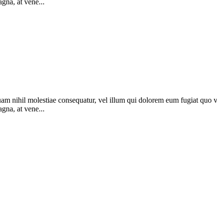
agna, at vene...
uam nihil molestiae consequatur, vel illum qui dolorem eum fugiat quo vo
agna, at vene...