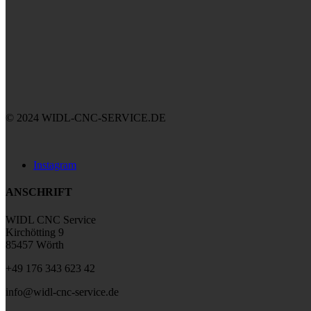
© 2024 WIDL-CNC-SERVICE.DE
Instagram
ANSCHRIFT
WIDL CNC Service
Kirchötting 9
85457 Wörth
+49 176 343 623 42
info@widl-cnc-service.de