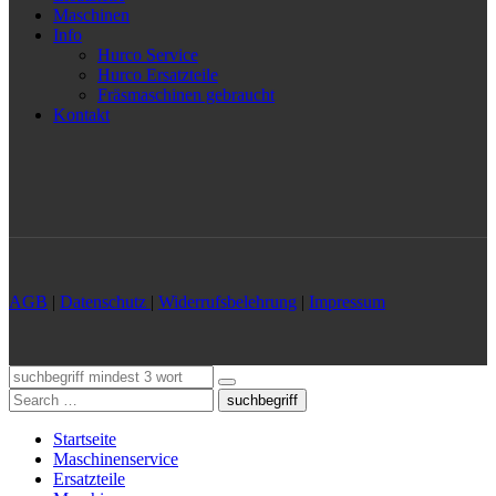
Maschinen
Info
Hurco Service
Hurco Ersatzteile
Fräsmaschinen gebraucht
Kontakt
AGB
|
Datenschutz
|
Widerrufsbelehrung
|
Impressum
suchbegriff
Startseite
Maschinenservice
Ersatzteile