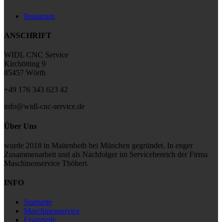
Instagram
ANSCHRIFT
WIDL CNC Service
Kirchötting 9
85457 Wörth
+49 176 343 623 42
info@widl-cnc-service.de
Über Uns
wurde 2018 in Maitenbeth bei München gegründet. In enger
Zusammenarbeit und als Nachfolger im Servicebereich der Firma
Maschinenservice Thöbert.
INFO
Startseite
Maschinenservice
Ersatzteile