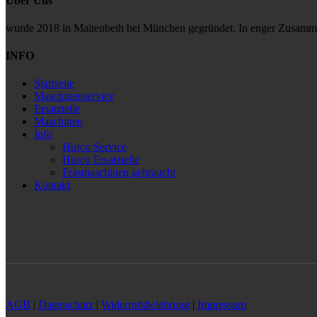
Über Uns
wurde 2018 in Maitenbeth bei München gegründet. In enger Zusammen
INFO
Startseite
Maschinenservice
Ersatzteile
Maschinen
Info
Hurco Service
Hurco Ersatzteile
Fräsmaschinen gebraucht
Kontakt
AGB
|
Datenschutz
|
Widerrufsbelehrung
|
Impressum