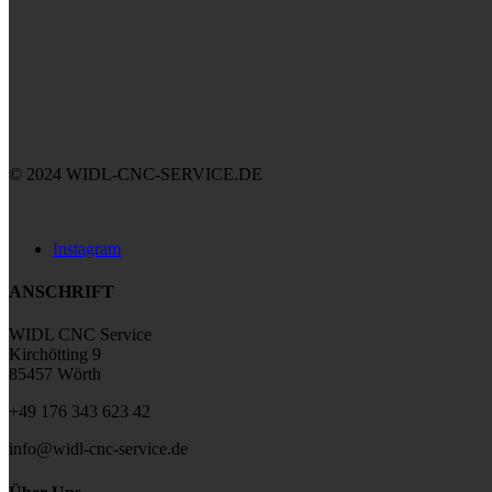
© 2024 WIDL-CNC-SERVICE.DE
Instagram
ANSCHRIFT
WIDL CNC Service
Kirchötting 9
85457 Wörth
+49 176 343 623 42
info@widl-cnc-service.de